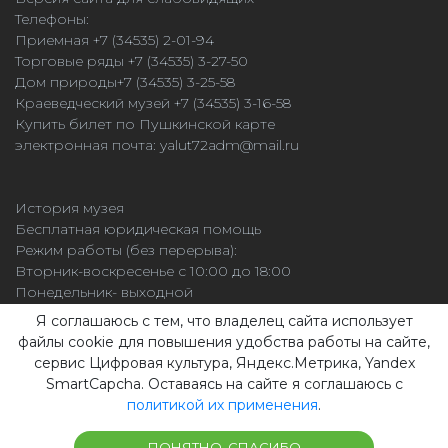
Телефоны:
Приемная +7 (34535) 2-01-94
Торговые ряды +7 (34535) 3-27-50
Дом природы+7 (34535) 3-25-58
Краеведческий музей +7 (34535) 3-16-58
Купить билет по Пушкинской карте
электронная почта:
yalut72adm@mail.ru
История музея
Бесплатная юридическая помощь
Режим работы (без перерыва):
Вторник-воскресенье с 10:00 до 18:00
Понедельник- выходной
Касса работает до 17:30
Я соглашаюсь с тем, что владелец сайта использует
файлы cookie для повышения удобства работы на сайте,
сервис Цифровая культура, Яндекс.Метрика, Yandex
SmartCapcha. Оставаясь на сайте я соглашаюсь с
© 2013-2026,ЯЛУТОРОВСКИЙ МУЗЕЙНЫЙ КОМПЛЕКС. Все права
политикой их применения
.
защищены
Сайт разработан в студии Эксперт
ПОНЯТНО, СПАСИБО