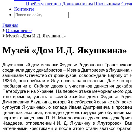
Прейскурант цен
Дошкольникам
Школьникам
Студ
Контакты
Главная
О комплексе
Музей «Дом И.Д. Якушкина»
Музей «Дом И.Д. Якушкина»
Двухэтажный дом мещанки Федосьи Родионовны Трапезниковой,
соединяла двух декабристов – Ивана Дмитриевича Якушкина и
защищали Отечество от французов, освобождали Европу от На
1836-й, они прибыли в Ялуторовск на поселение. Даже по п
пребывании в Сибири дворян, участников движения декабри
Петербурге и на Украине. На первом этаже мемориального до
того времени, узнать о самой хозяйке дома Федосье Роди
Дмитриевича Якушкина, который в сибирской ссылке вёл аскет
супругов Якушкиных, о вкладе Ивана Дмитриевича в просвещ
ценен как экспонат, наглядно демонстрирующий обучение ма
портрет священника П. Н. Мысловского, духовника декабрист
Чаадаева, отправленный И. Д. Якушкину в Ялуторовск. Вме
нательными крестиками и после этого стали зваться брать