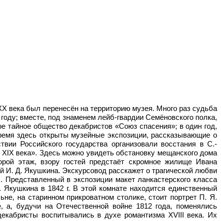
X века был перенесён на территорию музея. Много раз судьба
оду; вместе, под знаменем лейб-гвардии Семёновского полка,
е тайное общество декабристов «Союз спасения»; в один год,
время здесь открыты музейные экспозиции, рассказывающие о
вии Российского государства организовали восстания в С.-
 ХIХ века». Здесь можно увидеть обстановку мещанского дома
орой этаж, взору гостей предстаёт скромное жилище Ивана
й И. Д. Якушкина. Экскурсовод расскажет о трагической любви
. Представленный в экспозиции макет ланкастерского класса
 Якушкина в 1842 г. В этой комнате находится единственный
не, на старинном прикроватном столике, стоит портрет П. Я.
 а, будучи на Отечественной войне 1812 года, поменялись
екабристы воспитывались в духе романтизма ХVIII века. Их