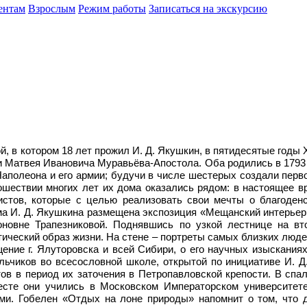
ентам
Взрослым
Режим работы
Записаться на экскурсию
 в котором 18 лет прожил И. Д. Якушкин, в пятидесятые годы X
 Матвея Ивановича Муравьёва-Апостола. Оба родились в 1793 г
полеона и его армии; будучи в числе шестерых создали перво
рошествии многих лет их дома оказались рядом: в настоящее 
стов, которые с целью реализовать свои мечты о благоденст
ма И. Д. Якушкина размещена экспозиция «Мещанский интерьер
оновне Трапезниковой. Поднявшись по узкой лестнице на вт
ический образ жизни. На стене – портреты самых близких люде
ение г. Ялуторовска и всей Сибири, о его научных изысканиях
льчиков во всесословной школе, открытой по инициативе И. Д.
ов в период их заточения в Петропавловской крепости. В спаль
сте они учились в Московском Императорском университете,
ями. Гобелен «Отдых на лоне природы» напомнит о том, что д