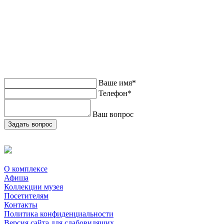
Добро пожаловать
всей семьей
Задайте вопрос нашим специалистам и приходите с детьми -
вы отлично проведете время
Ваше имя*
Телефон*
Ваш вопрос
Задать вопрос
Нажимая кнопку «Задать вопрос» я даю свое согласие на обработку
персональных данных
О комплексе
Афиша
Коллекции музея
Посетителям
Контакты
Политика конфиденциальности
Версия сайта для слабовидящих