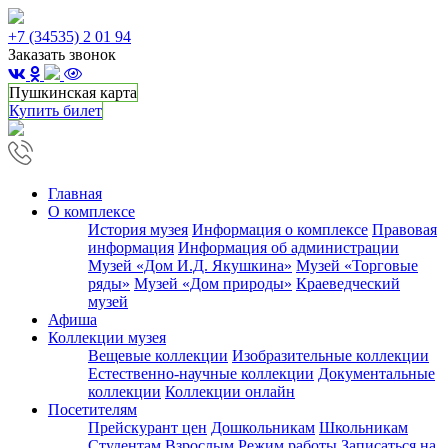
+7 (34535) 2 01 94
Заказать звонок
Пушкинская карта
Купить билет
Главная
О комплексе
История музея
Информация о комплексе
Правовая
информация
Информация об администрации
Музей «Дом И.Д. Якушкина»
Музей «Торговые
ряды»
Музей «Дом природы»
Краеведческий
музей
Афиша
Коллекции музея
Вещевые коллекции
Изобразительные коллекции
Естественно-научные коллекции
Документальные
коллекции
Коллекции онлайн
Посетителям
Прейскурант цен
Дошкольникам
Школьникам
Студентам
Взрослым
Режим работы
Записаться на