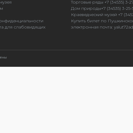
музея
Торговые ряды +7 (34535) 3-2
ям
Дом природы+7 (34535) 3-25-
Краеведческий музей +7 (3453
онфиденциальности
Купить билет по Пушкинско
та для слабовидящих
электронная почта:
yalut72a
щены