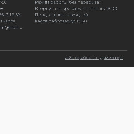
7-50
Режим работы (без перерыва):
58
Вторник-воскресенье с 10:00 до 18:00
5) 3-16-58
Понедельник- выходной
й карте
Касса работает до 17:30
dm@mail.ru
Сайт разработан в студии Эксперт