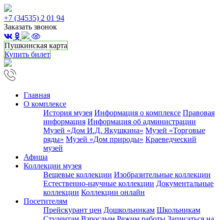
+7 (34535) 2 01 94
Заказать звонок
Пушкинская карта
Купить билет
Главная
О комплексе
История музея
Информация о комплексе
Правовая
информация
Информация об администрации
Музей «Дом И.Д. Якушкина»
Музей «Торговые
ряды»
Музей «Дом природы»
Краеведческий
музей
Афиша
Коллекции музея
Вещевые коллекции
Изобразительные коллекции
Естественно-научные коллекции
Документальные
коллекции
Коллекции онлайн
Посетителям
Прейскурант цен
Дошкольникам
Школьникам
Студентам
Взрослым
Режим работы
Записаться на