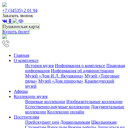
+7 (34535) 2 01 94
Заказать звонок
Пушкинская карта
Купить билет
Главная
О комплексе
История музея
Информация о комплексе
Правовая
информация
Информация об администрации
Музей «Дом И.Д. Якушкина»
Музей «Торговые
ряды»
Музей «Дом природы»
Краеведческий
музей
Афиша
Коллекции музея
Вещевые коллекции
Изобразительные коллекции
Естественно-научные коллекции
Документальные
коллекции
Коллекции онлайн
Посетителям
Прейскурант цен
Дошкольникам
Школьникам
Студентам
Взрослым
Режим работы
Записаться на