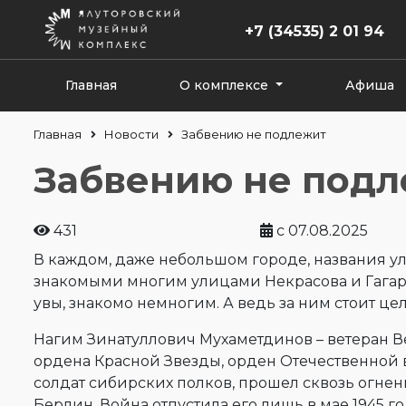
+7 (34535) 2 01 94
Главная
О комплексе
Афиша
Главная
Новости
Забвению не подлежит
Забвению не под
431
с 07.08.2025
В каждом, даже небольшом городе, названия ули
знакомыми многим улицами Некрасова и Гагарина
увы, знакомо немногим. А ведь за ним стоит це
Нагим Зинатуллович Мухаметдинов – ветеран В
ордена Красной Звезды, орден Отечественной в
солдат сибирских полков, прошел сквозь огнен
Берлин. Война отпустила его лишь в мае 1945 