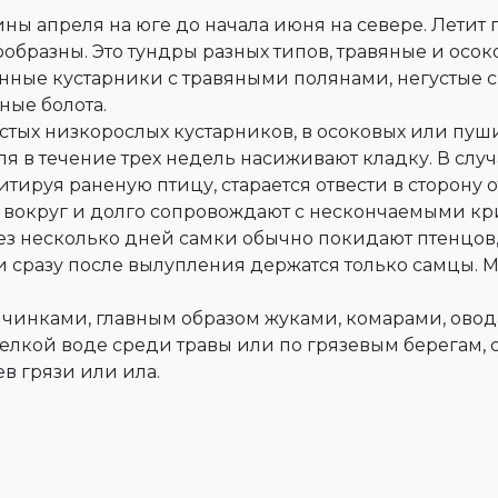
ины апреля на юге до начала июня на севере. Лети
ообразны. Это тундры разных типов, травяные и осо
ченные кустарники с травяными полянами, негустые
ные болота.
устых низкорослых кустарников, в осоковых или пуш
я в течение трех недель насиживают кладку. В слу
итируя раненую птицу, старается отвести в сторону 
т вокруг и долго сопровождают с нескончаемыми кр
рез несколько дней самки обычно покидают птенцов
и сразу после вылупления держатся только самцы.
чинками, главным образом жуками, комарами, овод
мелкой воде среди травы или по грязевым берегам,
ев грязи или ила.