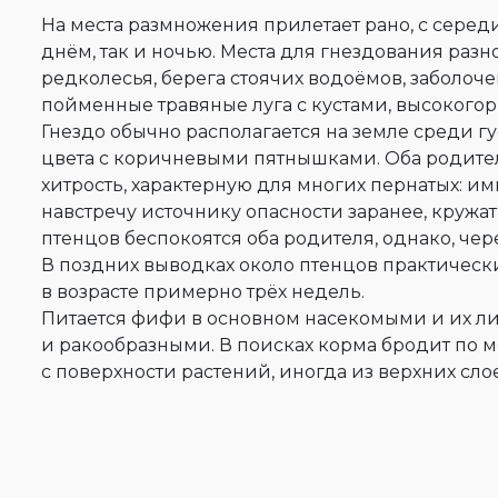
На места размножения прилетает рано, с серед
днём, так и ночью. Места для гнездования разн
редколесья, берега стоячих водоёмов, заболо
пойменные травяные луга с кустами, высокогор
Гнездо обычно располагается на земле среди г
цвета с коричневыми пятнышками. Оба родител
хитрость, характерную для многих пернатых: им
навстречу источнику опасности заранее, кружа
птенцов беспокоятся оба родителя, однако, че
В поздних выводках около птенцов практическ
в возрасте примерно трёх недель.
Питается фифи в основном насекомыми и их ли
и ракообразными. В поисках корма бродит по 
с поверхности растений, иногда из верхних сло