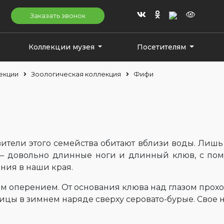
Заказать звонок
Коллекции музея
Посетителям
екции
Зоологическая коллекция
Фифи
вители этого семейства обитают вблизи воды. Ли
— довольно длинные ноги и длинный клюв, с пом
ния в наши края.
 оперением. От основания клюва над глазом проход
птицы в зимнем наряде сверху серовато-бурые. Свое