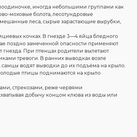
т поодиночке, иногда небольшими группами как
ково-моховые болота, лесотундровые
 смешанные леса, сырые зарастающие вырубки,
ициевых кочках. В гнезде 3—4 яйца бледного
чае поздно замеченной опасности применяют
от гнезда. При птенцах родители вылетают
иками тревоги. В ранних выводках возле
, самцы водят выводки до их подъёма на крыло.
 Молодые птицы поднимаются на крыло
ами, стрекозами, реже червями
 схватывая добычу концом клюва из воды или