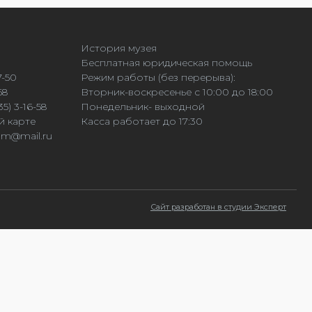
История музея
Бесплатная юридическая помощь
7-50
Режим работы (без перерыва):
58
Вторник-воскресенье с 10:00 до 18:00
5) 3-16-58
Понедельник- выходной
й карте
Касса работает до 17:30
dm@mail.ru
Сайт разработан в студии Эксперт