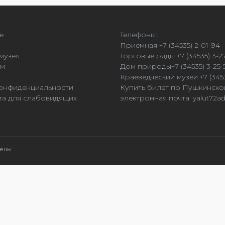
е
Телефоны:
Приемная +7 (34535) 2-01-94
музея
Торговые ряды +7 (34535) 3-2
ям
Дом природы+7 (34535) 3-25-
Краеведческий музей +7 (3453
онфиденциальности
Купить билет по Пушкинско
та для слабовидящих
электронная почта:
yalut72a
щены