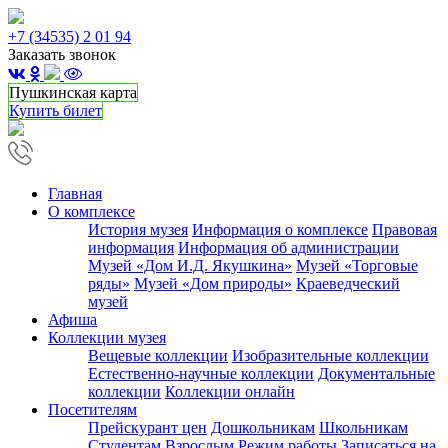
+7 (34535) 2 01 94
Заказать звонок
Пушкинская карта
Купить билет
Главная
О комплексе
История музея
Информация о комплексе
Правовая
информация
Информация об администрации
Музей «Дом И.Д. Якушкина»
Музей «Торговые
ряды»
Музей «Дом природы»
Краеведческий
музей
Афиша
Коллекции музея
Вещевые коллекции
Изобразительные коллекции
Естественно-научные коллекции
Документальные
коллекции
Коллекции онлайн
Посетителям
Прейскурант цен
Дошкольникам
Школьникам
Студентам
Взрослым
Режим работы
Записаться на