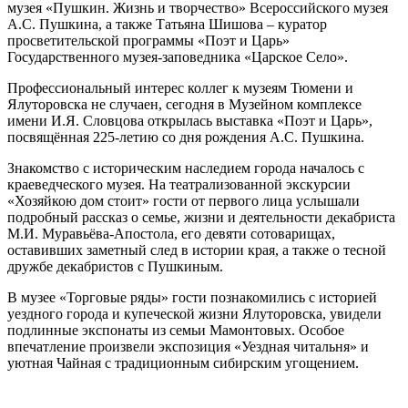
музея «Пушкин. Жизнь и творчество» Всероссийского музея
А.С. Пушкина, а также Татьяна Шишова – куратор
просветительской программы «Поэт и Царь»
Государственного музея-заповедника «Царское Село».
Профессиональный интерес коллег к музеям Тюмени и
Ялуторовска не случаен, сегодня в Музейном комплексе
имени И.Я. Словцова открылась выставка «Поэт и Царь»,
посвящённая 225-летию со дня рождения А.С. Пушкина.
Знакомство с историческим наследием города началось с
краеведческого музея. На театрализованной экскурсии
«Хозяйкою дом стоит» гости от первого лица услышали
подробный рассказ о семье, жизни и деятельности декабриста
М.И. Муравьёва-Апостола, его девяти сотоварищах,
оставивших заметный след в истории края, а также о тесной
дружбе декабристов с Пушкиным.
В музее «Торговые ряды» гости познакомились с историей
уездного города и купеческой жизни Ялуторовска, увидели
подлинные экспонаты из семьи Мамонтовых. Особое
впечатление произвели экспозиция «Уездная читальня» и
уютная Чайная с традиционным сибирским угощением.