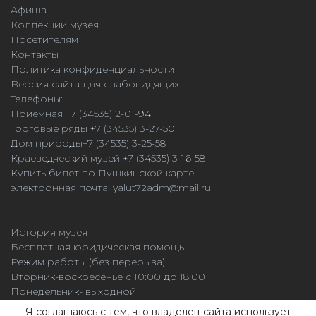
Афиша
Коллекции музея
Посетителям
Контакты
Политика конфиденциальности
Версия сайта для слабовидящих
Телефоны:
Приемная +7 (34535) 2-01-94
Торговые ряды +7 (34535) 3-27-50
Дом природы+7 (34535) 3-25-58
Краеведческий музей +7 (34535) 3-16-58
Купить билет по Пушкинской карте
электронная почта:
yalut72adm@mail.ru
История музея
Бесплатная юридическая помощь
Режим работы (без перерыва):
Вторник-воскресенье с 10:00 до 18:00
Понедельник- выходной
Касса работает до 17:30
Я соглашаюсь с тем, что владелец сайта использует